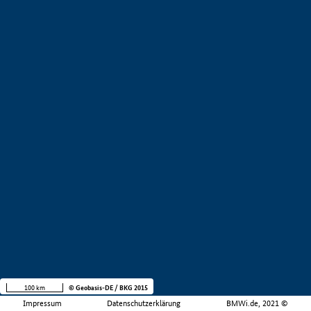
100 km
© Geobasis-DE / BKG 2015
Impressum
Datenschutzerklärung
BMWi.de, 2021 ©