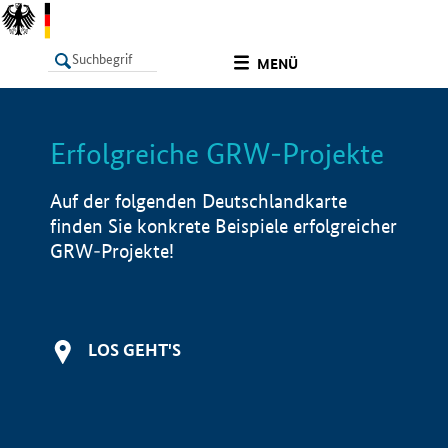
undefined
MENÜ
Erfolgreiche GRW-Projekte
LISTE
Filter
Info
Auf der folgenden Deutschlandkarte
finden Sie konkrete Beispiele erfolgreicher
GRW-Projekte!
LOS GEHT'S