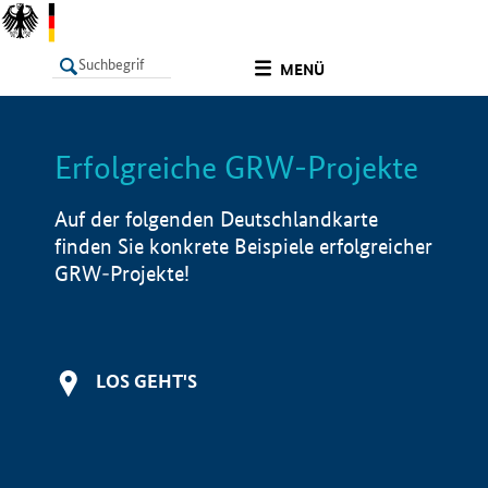
undefined
MENÜ
Erfolgreiche GRW-Projekte
LISTE
Filter
Info
Auf der folgenden Deutschlandkarte
finden Sie konkrete Beispiele erfolgreicher
GRW-Projekte!
LOS GEHT'S