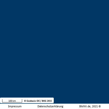
100 km
© Geobasis-DE / BKG 2015
Impressum
Datenschutzerklärung
BMWi.de, 2021 ©