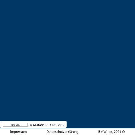
100 km
© Geobasis-DE / BKG 2015
Impressum
Datenschutzerklärung
BMWi.de, 2021 ©