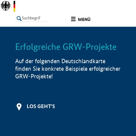
undefined
MENÜ
Erfolgreiche GRW-Projekte
LISTE
Filter
Info
Auf der folgenden Deutschlandkarte
finden Sie konkrete Beispiele erfolgreicher
GRW-Projekte!
LOS GEHT'S