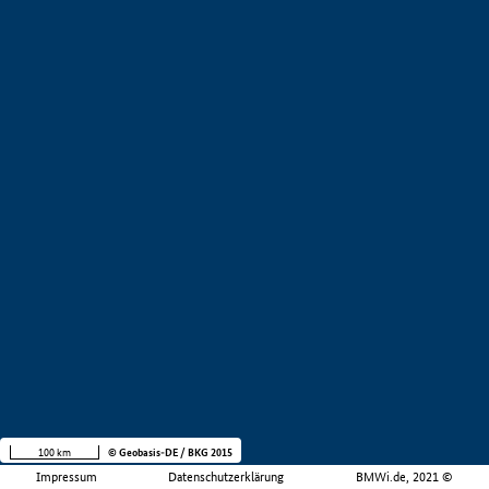
100 km
© Geobasis-DE / BKG 2015
Impressum
Datenschutzerklärung
BMWi.de, 2021 ©