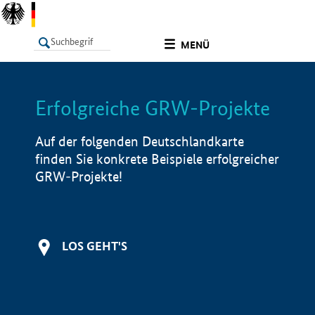
undefined
MENÜ
Erfolgreiche GRW-Projekte
LISTE
Filter
Info
Auf der folgenden Deutschlandkarte
finden Sie konkrete Beispiele erfolgreicher
GRW-Projekte!
LOS GEHT'S