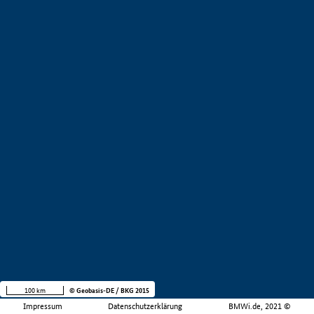
100 km
© Geobasis-DE / BKG 2015
Impressum
Datenschutzerklärung
BMWi.de, 2021 ©