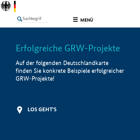
undefined
MENÜ
Erfolgreiche GRW-Projekte
LISTE
Filter
Info
Auf der folgenden Deutschlandkarte
finden Sie konkrete Beispiele erfolgreicher
GRW-Projekte!
LOS GEHT'S