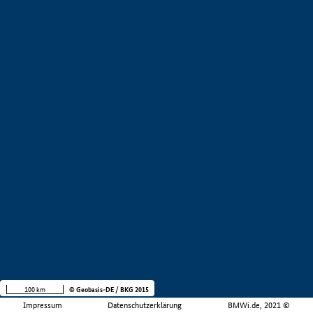
100 km
© Geobasis-DE / BKG 2015
Impressum
Datenschutzerklärung
BMWi.de, 2021 ©