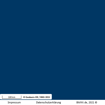
100 km
© Geobasis-DE / BKG 2015
Impressum
Datenschutzerklärung
BMWi.de, 2021 ©