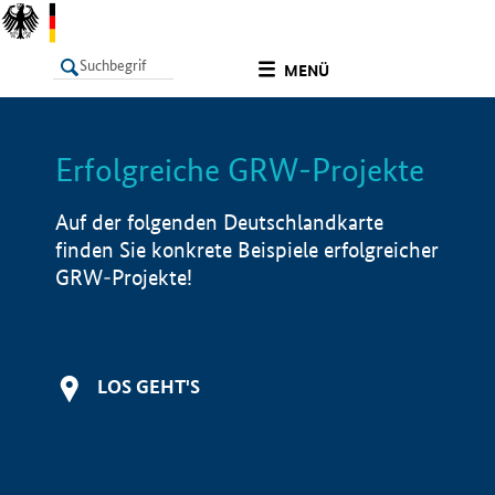
undefined
MENÜ
Erfolgreiche GRW-Projekte
LISTE
Filter
Info
Auf der folgenden Deutschlandkarte
finden Sie konkrete Beispiele erfolgreicher
GRW-Projekte!
LOS GEHT'S