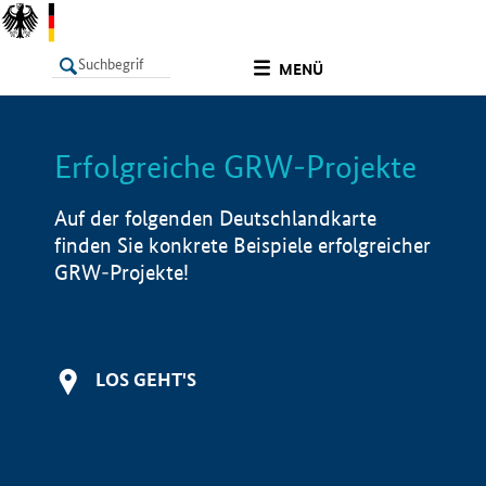
undefined
MENÜ
Erfolgreiche GRW-Projekte
LISTE
Filter
Info
Auf der folgenden Deutschlandkarte
finden Sie konkrete Beispiele erfolgreicher
GRW-Projekte!
LOS GEHT'S