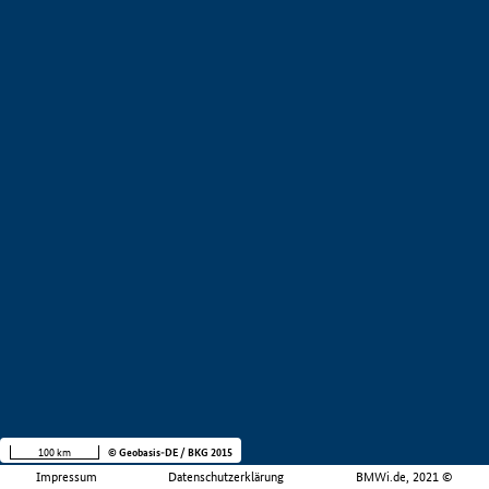
100 km
© Geobasis-DE / BKG 2015
Impressum
Datenschutzerklärung
BMWi.de, 2021 ©