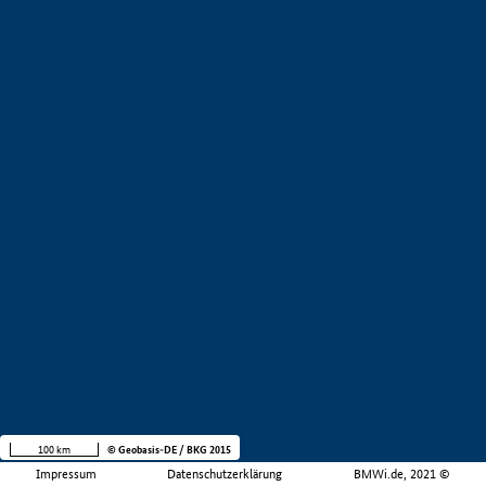
100 km
© Geobasis-DE / BKG 2015
Impressum
Datenschutzerklärung
BMWi.de, 2021 ©