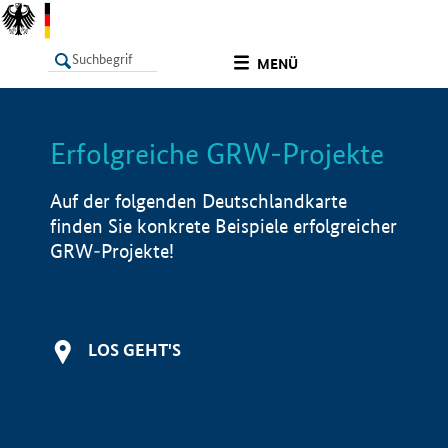
undefined
MENÜ
Erfolgreiche GRW-Projekte
LISTE
Filter
Info
Auf der folgenden Deutschlandkarte
finden Sie konkrete Beispiele erfolgreicher
GRW-Projekte!
LOS GEHT'S