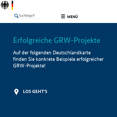
undefined
MENÜ
Erfolgreiche GRW-Projekte
LISTE
Filter
Info
Auf der folgenden Deutschlandkarte
finden Sie konkrete Beispiele erfolgreicher
GRW-Projekte!
LOS GEHT'S