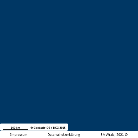
100 km
© Geobasis-DE / BKG 2015
Impressum
Datenschutzerklärung
BMWi.de, 2021 ©