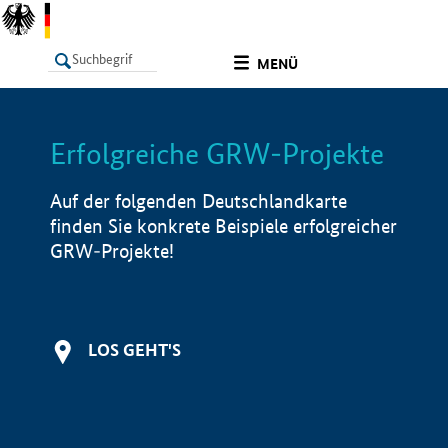
undefined
MENÜ
Erfolgreiche GRW-Projekte
LISTE
Filter
Info
Auf der folgenden Deutschlandkarte
finden Sie konkrete Beispiele erfolgreicher
GRW-Projekte!
LOS GEHT'S