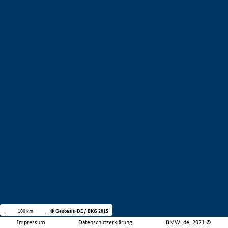
100 km
© Geobasis-DE / BKG 2015
Impressum
Datenschutzerklärung
BMWi.de, 2021 ©