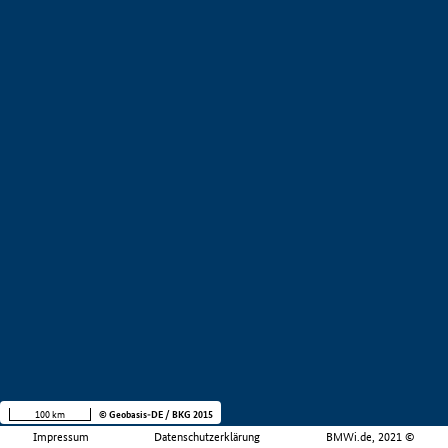
100 km
© Geobasis-DE / BKG 2015
Impressum
Datenschutzerklärung
BMWi.de, 2021 ©