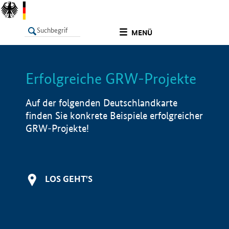
undefined
MENÜ
Erfolgreiche GRW-Projekte
LISTE
Filter
Info
Auf der folgenden Deutschlandkarte
finden Sie konkrete Beispiele erfolgreicher
GRW-Projekte!
LOS GEHT'S