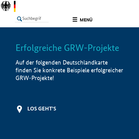
undefined
MENÜ
Erfolgreiche GRW-Projekte
LISTE
Filter
Info
Auf der folgenden Deutschlandkarte
finden Sie konkrete Beispiele erfolgreicher
GRW-Projekte!
LOS GEHT'S