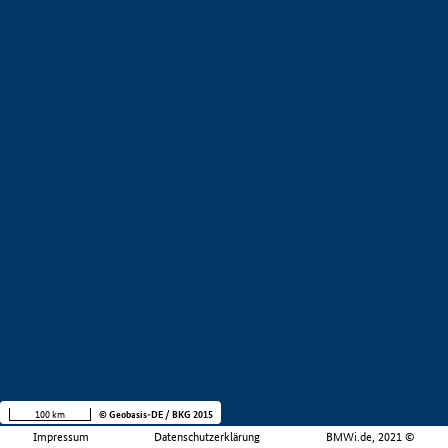
100 km
© Geobasis-DE / BKG 2015
Impressum
Datenschutzerklärung
BMWi.de, 2021 ©