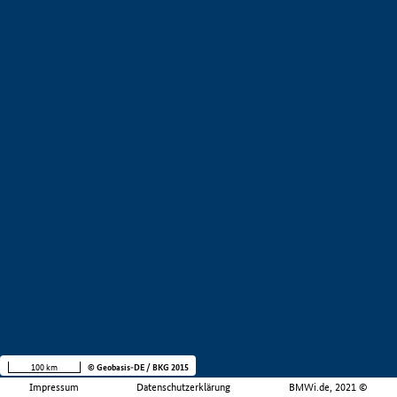
100 km
© Geobasis-DE / BKG 2015
Impressum
Datenschutzerklärung
BMWi.de, 2021 ©