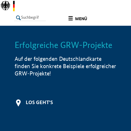
undefined
MENÜ
Erfolgreiche GRW-Projekte
LISTE
Filter
Info
Auf der folgenden Deutschlandkarte
finden Sie konkrete Beispiele erfolgreicher
GRW-Projekte!
LOS GEHT'S