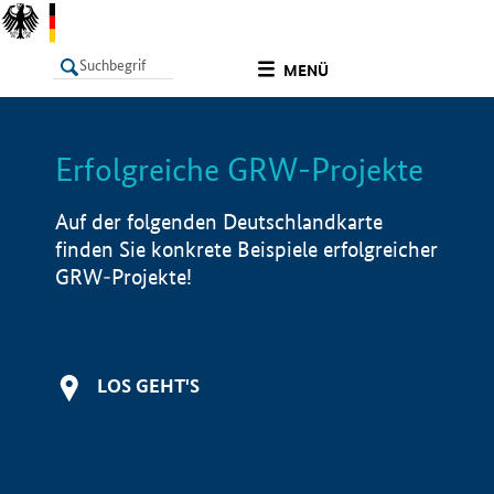
undefined
MENÜ
Erfolgreiche GRW-Projekte
LISTE
Filter
Info
Auf der folgenden Deutschlandkarte
finden Sie konkrete Beispiele erfolgreicher
GRW-Projekte!
LOS GEHT'S