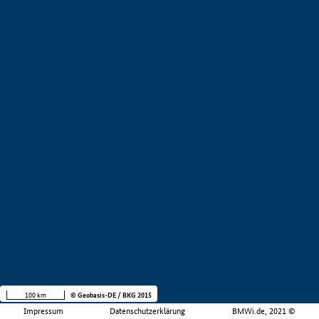
100 km
© Geobasis-DE / BKG 2015
Impressum
Datenschutzerklärung
BMWi.de, 2021 ©