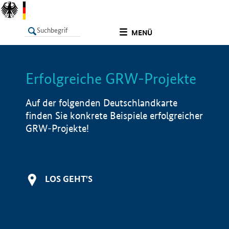
undefined
MENÜ
Erfolgreiche GRW-Projekte
LISTE
Filter
Info
Auf der folgenden Deutschlandkarte
finden Sie konkrete Beispiele erfolgreicher
GRW-Projekte!
LOS GEHT'S