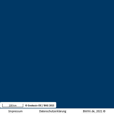
100 km
© Geobasis-DE / BKG 2015
Impressum
Datenschutzerklärung
BMWi.de, 2021 ©