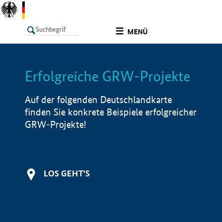
undefined
MENÜ
Erfolgreiche GRW-Projekte
LISTE
Filter
Info
Auf der folgenden Deutschlandkarte
finden Sie konkrete Beispiele erfolgreicher
GRW-Projekte!
LOS GEHT'S