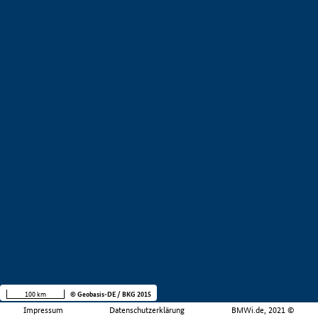
100 km
© Geobasis-DE / BKG 2015
Impressum
Datenschutzerklärung
BMWi.de, 2021 ©