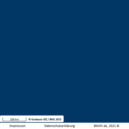
100 km
© Geobasis-DE / BKG 2015
Impressum
Datenschutzerklärung
BMWi.de, 2021 ©