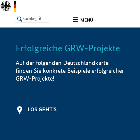
undefined
MENÜ
Erfolgreiche GRW-Projekte
LISTE
Filter
Info
Auf der folgenden Deutschlandkarte
finden Sie konkrete Beispiele erfolgreicher
GRW-Projekte!
LOS GEHT'S