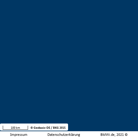
100 km
© Geobasis-DE / BKG 2015
Impressum
Datenschutzerklärung
BMWi.de, 2021 ©