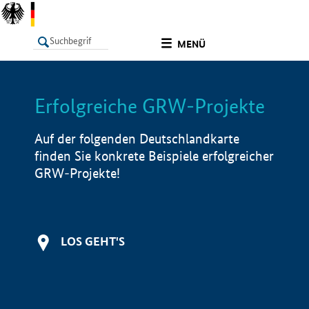
undefined
MENÜ
Erfolgreiche GRW-Projekte
LISTE
Filter
Info
Auf der folgenden Deutschlandkarte
finden Sie konkrete Beispiele erfolgreicher
GRW-Projekte!
LOS GEHT'S