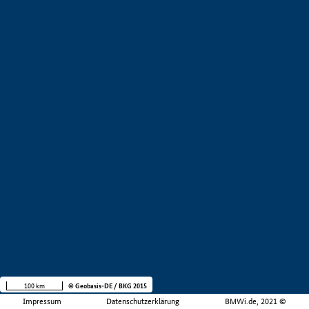
100 km
© Geobasis-DE / BKG 2015
Impressum
Datenschutzerklärung
BMWi.de, 2021 ©