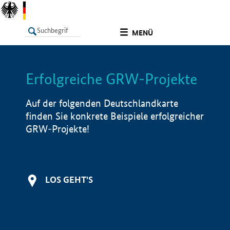
undefined
MENÜ
Erfolgreiche GRW-Projekte
LISTE
Filter
Info
Auf der folgenden Deutschlandkarte
finden Sie konkrete Beispiele erfolgreicher
GRW-Projekte!
LOS GEHT'S