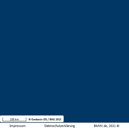
100 km
© Geobasis-DE / BKG 2015
Impressum
Datenschutzerklärung
BMWi.de, 2021 ©