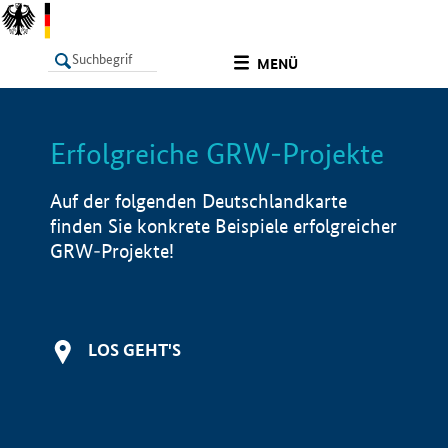
undefined
MENÜ
Erfolgreiche GRW-Projekte
LISTE
Filter
Info
Auf der folgenden Deutschlandkarte
finden Sie konkrete Beispiele erfolgreicher
GRW-Projekte!
LOS GEHT'S