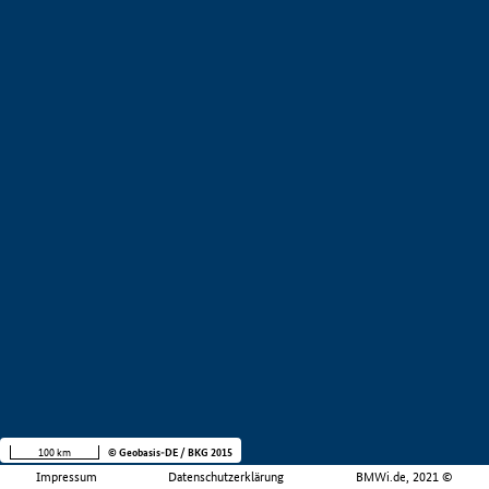
100 km
© Geobasis-DE / BKG 2015
Impressum
Datenschutzerklärung
BMWi.de, 2021 ©