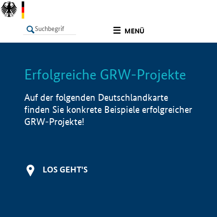
undefined
MENÜ
Erfolgreiche GRW-Projekte
LISTE
Filter
Info
Auf der folgenden Deutschlandkarte
finden Sie konkrete Beispiele erfolgreicher
GRW-Projekte!
LOS GEHT'S