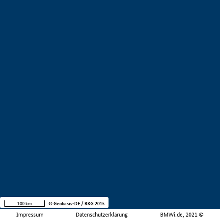
100 km
© Geobasis-DE / BKG 2015
Impressum
Datenschutzerklärung
BMWi.de, 2021 ©