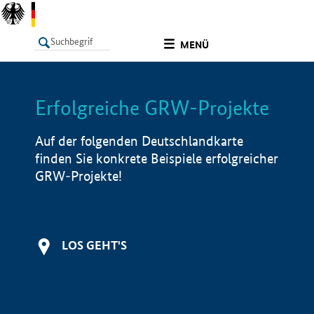
undefined
MENÜ
Erfolgreiche GRW-Projekte
LISTE
Filter
Info
Auf der folgenden Deutschlandkarte
finden Sie konkrete Beispiele erfolgreicher
GRW-Projekte!
LOS GEHT'S