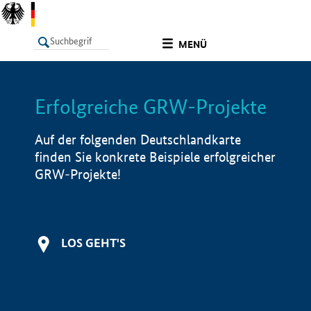
undefined
MENÜ
Erfolgreiche GRW-Projekte
LISTE
Filter
Info
Auf der folgenden Deutschlandkarte
finden Sie konkrete Beispiele erfolgreicher
GRW-Projekte!
LOS GEHT'S