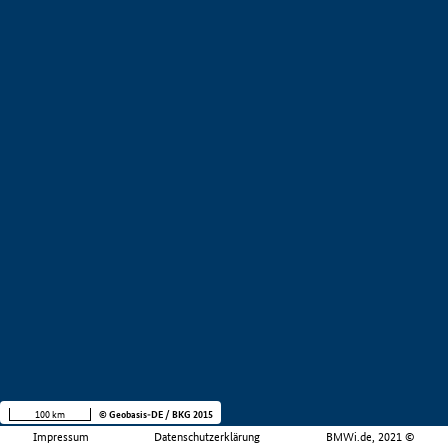
100 km
© Geobasis-DE / BKG 2015
Impressum
Datenschutzerklärung
BMWi.de, 2021 ©