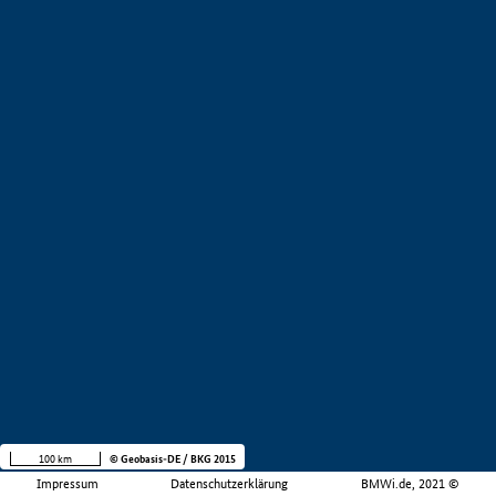
100 km
© Geobasis-DE / BKG 2015
Impressum
Datenschutzerklärung
BMWi.de, 2021 ©