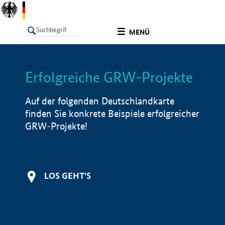
undefined
MENÜ
Erfolgreiche GRW-Projekte
LISTE
Filter
Info
Auf der folgenden Deutschlandkarte
finden Sie konkrete Beispiele erfolgreicher
GRW-Projekte!
LOS GEHT'S