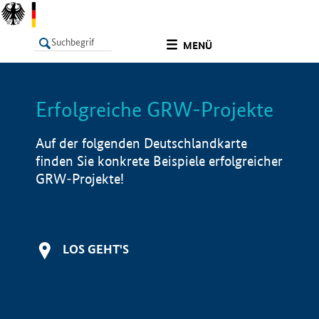
undefined
MENÜ
Erfolgreiche GRW-Projekte
LISTE
Filter
Info
Auf der folgenden Deutschlandkarte
finden Sie konkrete Beispiele erfolgreicher
GRW-Projekte!
LOS GEHT'S