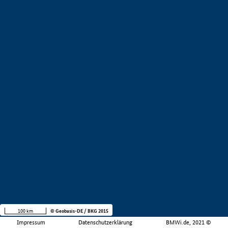
100 km
© Geobasis-DE / BKG 2015
Impressum
Datenschutzerklärung
BMWi.de, 2021 ©