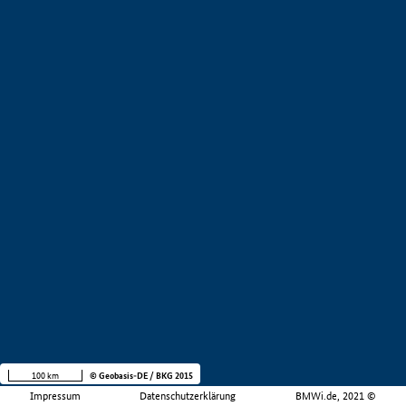
100 km
© Geobasis-DE / BKG 2015
Impressum
Datenschutzerklärung
BMWi.de, 2021 ©