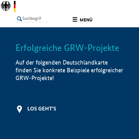
undefined
MENÜ
Erfolgreiche GRW-Projekte
LISTE
Filter
Info
Auf der folgenden Deutschlandkarte
finden Sie konkrete Beispiele erfolgreicher
GRW-Projekte!
LOS GEHT'S