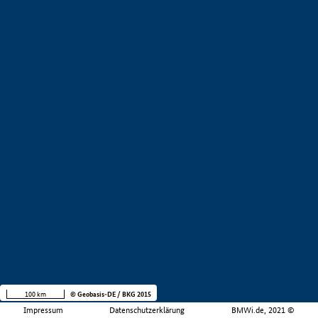
100 km
© Geobasis-DE / BKG 2015
Impressum
Datenschutzerklärung
BMWi.de, 2021 ©