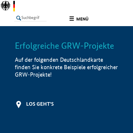
undefined
MENÜ
Erfolgreiche GRW-Projekte
LISTE
Filter
Info
Auf der folgenden Deutschlandkarte
finden Sie konkrete Beispiele erfolgreicher
GRW-Projekte!
LOS GEHT'S