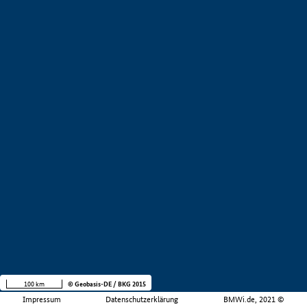
100 km
© Geobasis-DE / BKG 2015
Impressum
Datenschutzerklärung
BMWi.de, 2021 ©