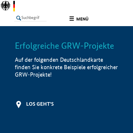
undefined
MENÜ
Erfolgreiche GRW-Projekte
LISTE
Filter
Info
Auf der folgenden Deutschlandkarte
finden Sie konkrete Beispiele erfolgreicher
GRW-Projekte!
LOS GEHT'S