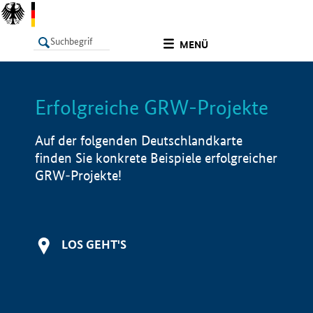
undefined
MENÜ
Erfolgreiche GRW-Projekte
LISTE
Filter
Info
Auf der folgenden Deutschlandkarte
finden Sie konkrete Beispiele erfolgreicher
GRW-Projekte!
LOS GEHT'S