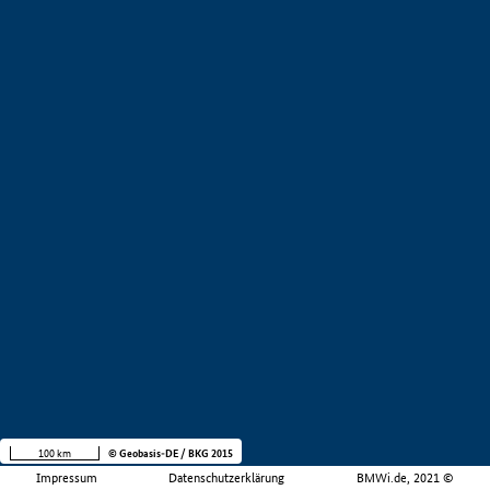
100 km
© Geobasis-DE / BKG 2015
Impressum
Datenschutzerklärung
BMWi.de, 2021 ©