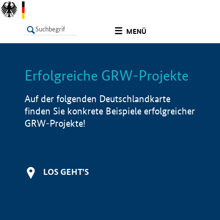
undefined
MENÜ
Erfolgreiche GRW-Projekte
LISTE
Filter
Info
Auf der folgenden Deutschlandkarte
finden Sie konkrete Beispiele erfolgreicher
GRW-Projekte!
LOS GEHT'S