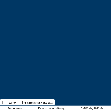
100 km
© Geobasis-DE / BKG 2015
Impressum
Datenschutzerklärung
BMWi.de, 2021 ©