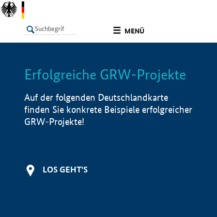
undefined
MENÜ
Erfolgreiche GRW-Projekte
LISTE
Filter
Info
Auf der folgenden Deutschlandkarte
finden Sie konkrete Beispiele erfolgreicher
GRW-Projekte!
LOS GEHT'S