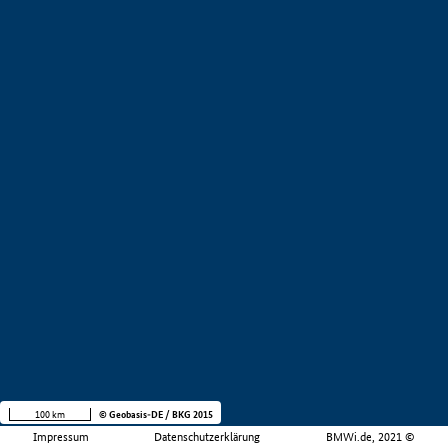
100 km
© Geobasis-DE / BKG 2015
Impressum
Datenschutzerklärung
BMWi.de, 2021 ©