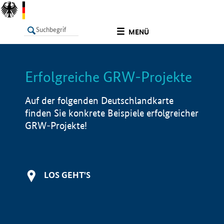
undefined
MENÜ
Erfolgreiche GRW-Projekte
LISTE
Filter
Info
Auf der folgenden Deutschlandkarte
finden Sie konkrete Beispiele erfolgreicher
GRW-Projekte!
LOS GEHT'S