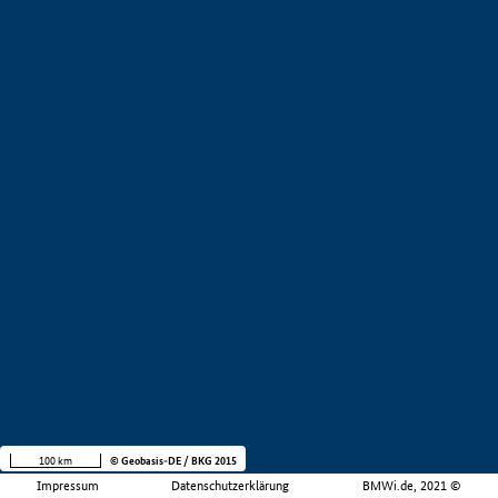
100 km
© Geobasis-DE / BKG 2015
Impressum
Datenschutzerklärung
BMWi.de, 2021 ©