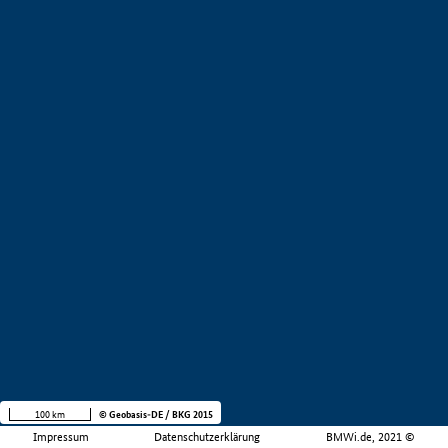
100 km
© Geobasis-DE / BKG 2015
Impressum
Datenschutzerklärung
BMWi.de, 2021 ©