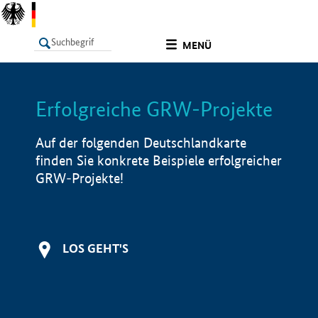
undefined
MENÜ
Erfolgreiche GRW-Projekte
LISTE
Filter
Info
Auf der folgenden Deutschlandkarte
finden Sie konkrete Beispiele erfolgreicher
GRW-Projekte!
LOS GEHT'S