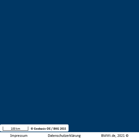
100 km
© Geobasis-DE / BKG 2015
Impressum
Datenschutzerklärung
BMWi.de, 2021 ©