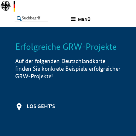
undefined
MENÜ
Erfolgreiche GRW-Projekte
LISTE
Filter
Info
Auf der folgenden Deutschlandkarte
finden Sie konkrete Beispiele erfolgreicher
GRW-Projekte!
LOS GEHT'S