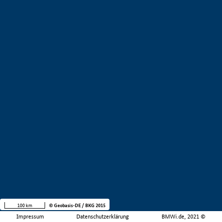
100 km
© Geobasis-DE / BKG 2015
Impressum
Datenschutzerklärung
BMWi.de, 2021 ©