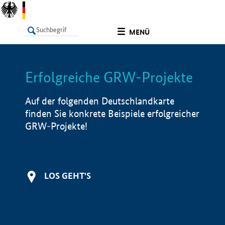
undefined
MENÜ
Erfolgreiche GRW-Projekte
LISTE
Filter
Info
Auf der folgenden Deutschlandkarte
finden Sie konkrete Beispiele erfolgreicher
GRW-Projekte!
LOS GEHT'S