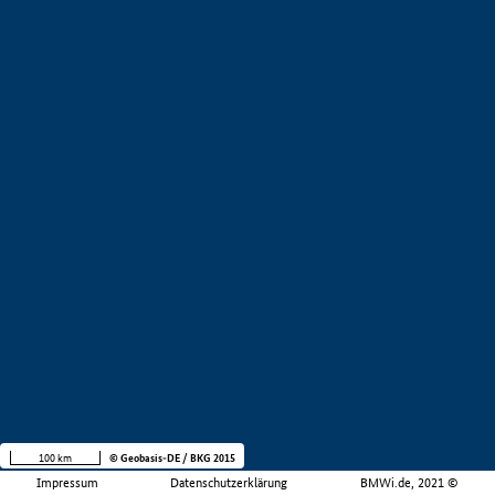
100 km
© Geobasis-DE / BKG 2015
Impressum
Datenschutzerklärung
BMWi.de, 2021 ©