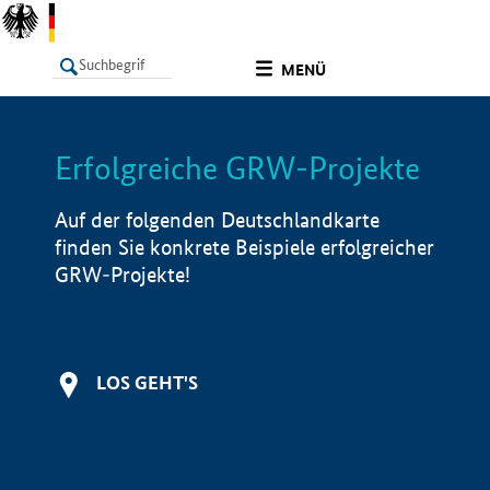
undefined
MENÜ
Erfolgreiche GRW-Projekte
LISTE
Filter
Info
Auf der folgenden Deutschlandkarte
finden Sie konkrete Beispiele erfolgreicher
GRW-Projekte!
LOS GEHT'S