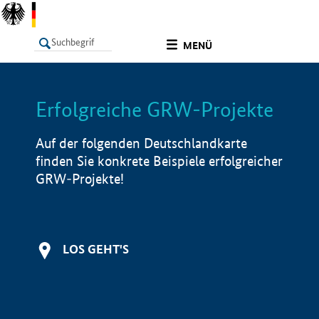
undefined
MENÜ
Erfolgreiche GRW-Projekte
LISTE
Filter
Info
Auf der folgenden Deutschlandkarte
finden Sie konkrete Beispiele erfolgreicher
GRW-Projekte!
LOS GEHT'S