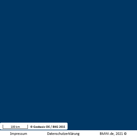
100 km
© Geobasis-DE / BKG 2015
Impressum
Datenschutzerklärung
BMWi.de, 2021 ©