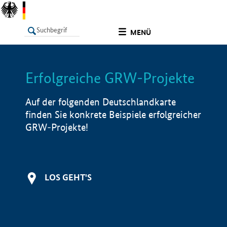
undefined
MENÜ
Erfolgreiche GRW-Projekte
LISTE
Filter
Info
Auf der folgenden Deutschlandkarte
finden Sie konkrete Beispiele erfolgreicher
GRW-Projekte!
LOS GEHT'S