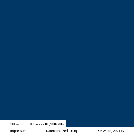
100 km
© Geobasis-DE / BKG 2015
Impressum
Datenschutzerklärung
BMWi.de, 2021 ©