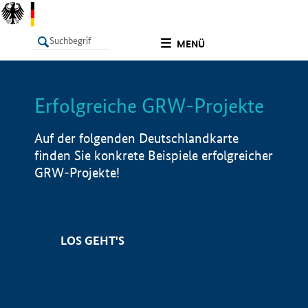
undefined
MENÜ
Erfolgreiche GRW-Projekte
LISTE
Filter
Info
Auf der folgenden Deutschlandkarte
finden Sie konkrete Beispiele erfolgreicher
GRW-Projekte!
LOS GEHT'S