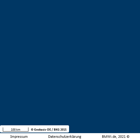
100 km
© Geobasis-DE / BKG 2015
Impressum
Datenschutzerklärung
BMWi.de, 2021 ©