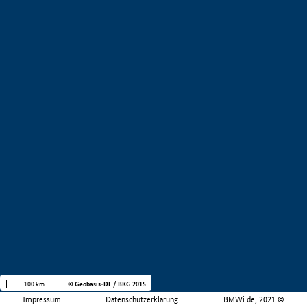
100 km
© Geobasis-DE / BKG 2015
Impressum
Datenschutzerklärung
BMWi.de, 2021 ©