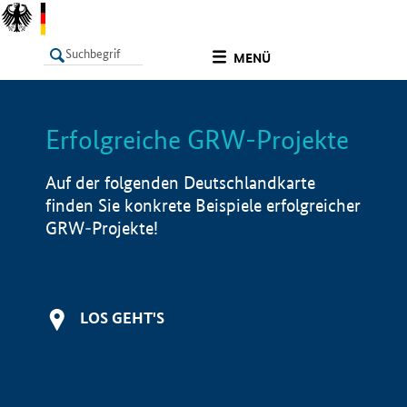
undefined
MENÜ
Erfolgreiche GRW-Projekte
LISTE
Filter
Info
Auf der folgenden Deutschlandkarte
finden Sie konkrete Beispiele erfolgreicher
GRW-Projekte!
LOS GEHT'S