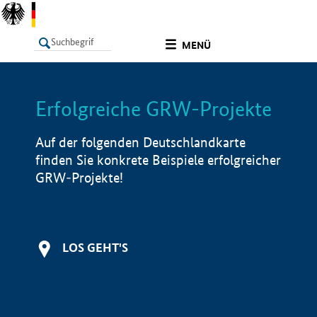
undefined
MENÜ
Erfolgreiche GRW-Projekte
LISTE
Filter
Info
Auf der folgenden Deutschlandkarte
finden Sie konkrete Beispiele erfolgreicher
GRW-Projekte!
LOS GEHT'S