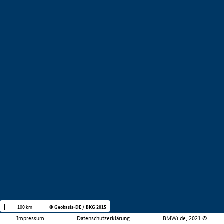
100 km
© Geobasis-DE / BKG 2015
Impressum
Datenschutzerklärung
BMWi.de, 2021 ©