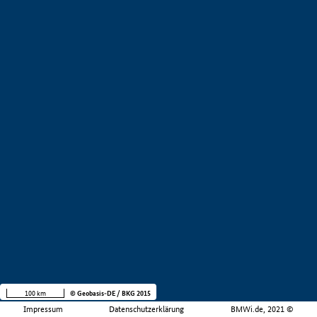
100 km
© Geobasis-DE / BKG 2015
Impressum
Datenschutzerklärung
BMWi.de, 2021 ©