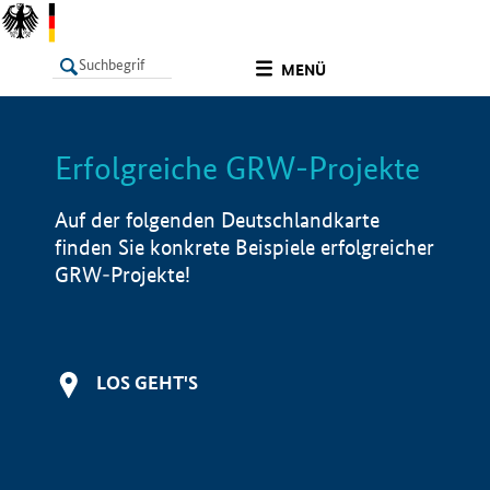
undefined
MENÜ
Erfolgreiche GRW-Projekte
LISTE
Filter
Info
Auf der folgenden Deutschlandkarte
finden Sie konkrete Beispiele erfolgreicher
GRW-Projekte!
LOS GEHT'S