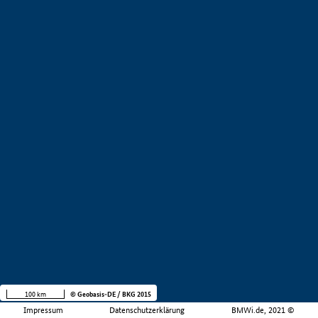
100 km
© Geobasis-DE / BKG 2015
Impressum
Datenschutzerklärung
BMWi.de, 2021 ©