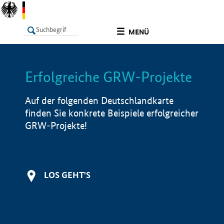
undefined
MENÜ
Erfolgreiche GRW-Projekte
LISTE
Filter
Info
Auf der folgenden Deutschlandkarte
finden Sie konkrete Beispiele erfolgreicher
GRW-Projekte!
LOS GEHT'S