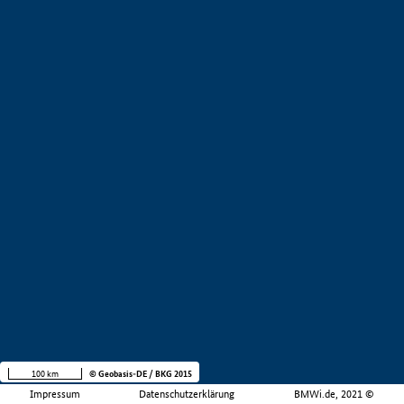
100 km
© Geobasis-DE / BKG 2015
Impressum
Datenschutzerklärung
BMWi.de, 2021 ©