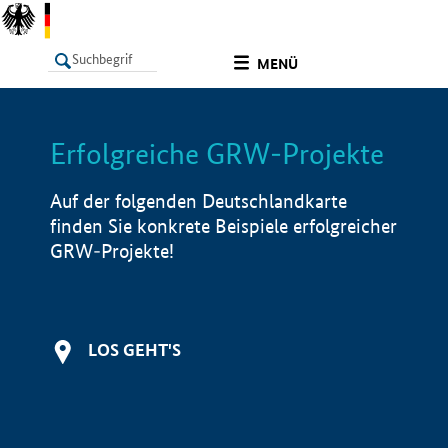
undefined
MENÜ
Erfolgreiche GRW-Projekte
LISTE
Filter
Info
Auf der folgenden Deutschlandkarte
finden Sie konkrete Beispiele erfolgreicher
GRW-Projekte!
LOS GEHT'S