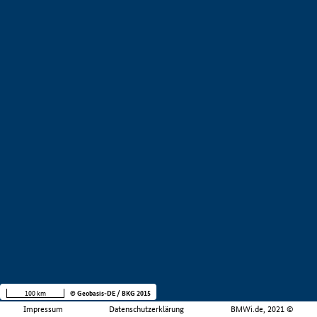
100 km
© Geobasis-DE / BKG 2015
Impressum
Datenschutzerklärung
BMWi.de, 2021 ©