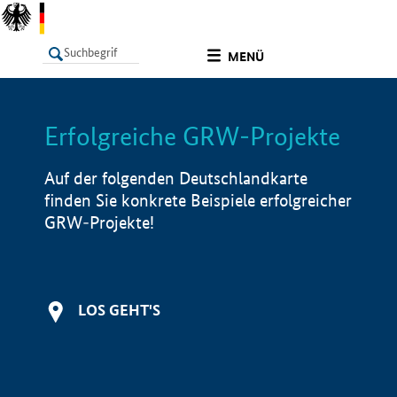
undefined
MENÜ
Erfolgreiche GRW-Projekte
LISTE
Filter
Info
Auf der folgenden Deutschlandkarte
finden Sie konkrete Beispiele erfolgreicher
GRW-Projekte!
LOS GEHT'S