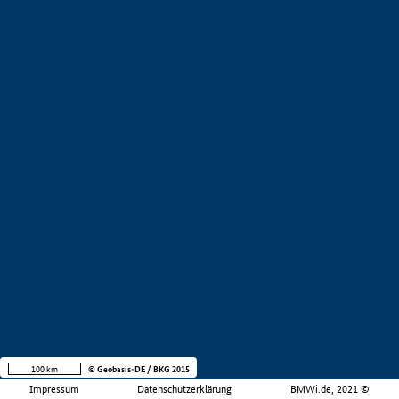
100 km
© Geobasis-DE / BKG 2015
Impressum
Datenschutzerklärung
BMWi.de, 2021 ©