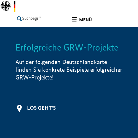
undefined
MENÜ
Erfolgreiche GRW-Projekte
LISTE
Filter
Info
Auf der folgenden Deutschlandkarte
finden Sie konkrete Beispiele erfolgreicher
GRW-Projekte!
LOS GEHT'S