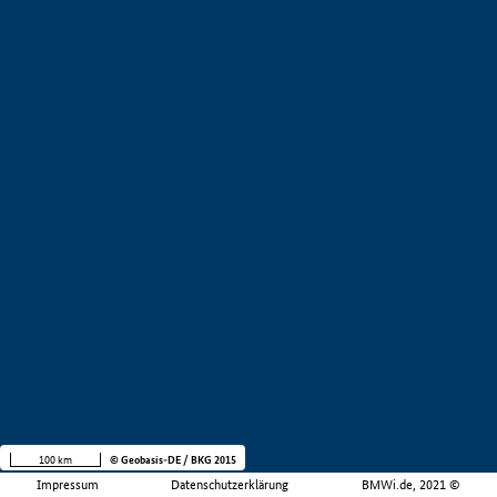
100 km
© Geobasis-DE / BKG 2015
Impressum
Datenschutzerklärung
BMWi.de, 2021 ©