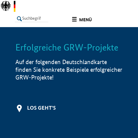
undefined
MENÜ
Erfolgreiche GRW-Projekte
LISTE
Filter
Info
Auf der folgenden Deutschlandkarte
finden Sie konkrete Beispiele erfolgreicher
GRW-Projekte!
LOS GEHT'S