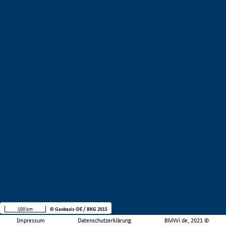
100 km
© Geobasis-DE / BKG 2015
Impressum
Datenschutzerklärung
BMWi.de, 2021 ©