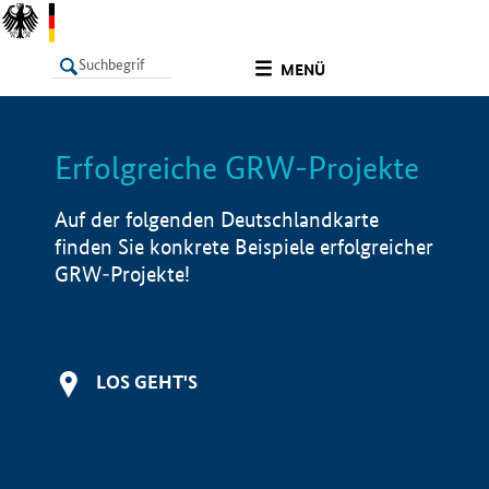
undefined
MENÜ
Erfolgreiche GRW-Projekte
LISTE
Filter
Info
Auf der folgenden Deutschlandkarte
finden Sie konkrete Beispiele erfolgreicher
GRW-Projekte!
LOS GEHT'S