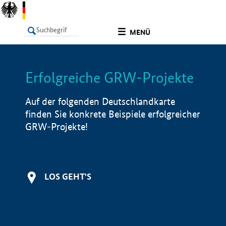
undefined
MENÜ
Erfolgreiche GRW-Projekte
LISTE
Filter
Info
Auf der folgenden Deutschlandkarte
finden Sie konkrete Beispiele erfolgreicher
GRW-Projekte!
LOS GEHT'S