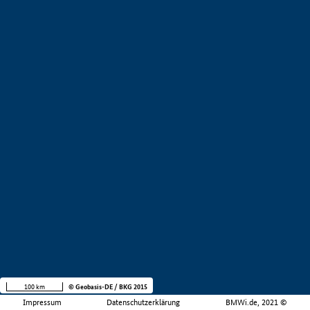
100 km
© Geobasis-DE / BKG 2015
Impressum
Datenschutzerklärung
BMWi.de, 2021 ©